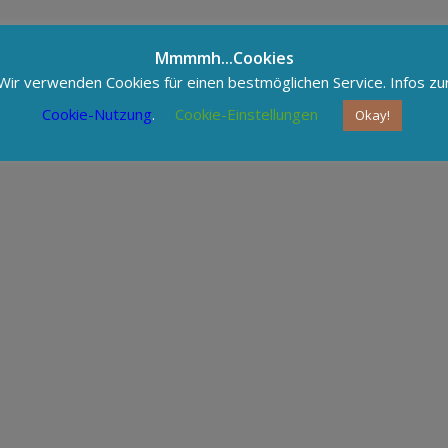
Mmmmh...Cookies
letter als PDF runterladen
Wir verwenden Cookies für einen bestmöglichen Service. Infos zu
Cookie-Nutzung
.
Cookie-Einstellungen
Okay!