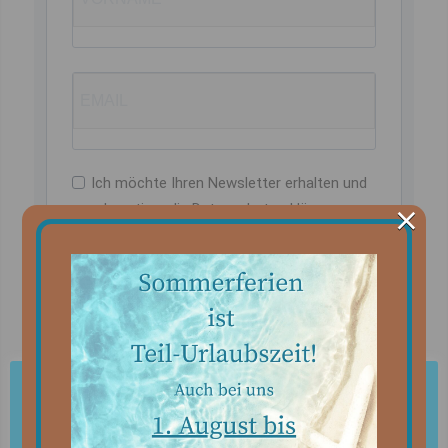
Ich möchte Ihren Newsletter erhalten und
×
akzeptiere die Datenschutzerklärung.
Sie können den Newsletter jederzeit über den Link
in unserem Newsletter abbestellen.
ANMELDEN
Mmmmh...Cookies
Wir verwenden Cookies für einen bestmöglichen Service.
Infos zur
Cookie-Nutzung
.
Cookie-Einstellungen