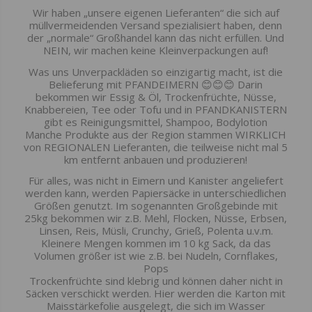
Wir haben „unsere eigenen Lieferanten“ die sich auf
müllvermeidenden Versand spezialisiert haben, denn
der „normale“ Großhandel kann das nicht erfüllen. Und
NEIN, wir machen keine Kleinverpackungen auf!
Was uns Unverpackläden so einzigartig macht, ist die
Belieferung mit PFANDEIMERN 😊😊😊 Darin
bekommen wir Essig & Öl, Trockenfrüchte, Nüsse,
Knabbereien, Tee oder Tofu und in PFANDKANISTERN
gibt es Reinigungsmittel, Shampoo, Bodylotion
Manche Produkte aus der Region stammen WIRKLICH
von REGIONALEN Lieferanten, die teilweise nicht mal 5
km entfernt anbauen und produzieren!
Für alles, was nicht in Eimern und Kanister angeliefert
werden kann, werden Papiersäcke in unterschiedlichen
Größen genutzt. Im sogenannten Großgebinde mit
25kg bekommen wir z.B. Mehl, Flocken, Nüsse, Erbsen,
Linsen, Reis, Müsli, Crunchy, Grieß, Polenta u.v.m.
Kleinere Mengen kommen im 10 kg Sack, da das
Volumen größer ist wie z.B. bei Nudeln, Cornflakes,
Pops
Trockenfrüchte sind klebrig und können daher nicht in
Säcken verschickt werden. Hier werden die Karton mit
Maisstärkefolie ausgelegt, die sich im Wasser